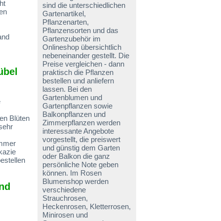
ht
sind die unterschiedlichen
ren
Gartenartikel,
Pflanzenarten,
Pflanzensorten und das
and
Gartenzubehör im
Onlineshop übersichtlich
nebeneinander gestellt. Die
Preise vergleichen - dann
übel
praktisch die Pflanzen
bestellen und anliefern
lassen. Bei den
Gartenblumen und
e
Gartenpflanzen sowie
Balkonpflanzen und
en Blüten
Zimmerpflanzen werden
sehr
interessante Angebote
vorgestellt, die preiswert
ommer
und günstig dem Garten
kazie
oder Balkon die ganz
estellen
persönliche Note geben
können. Im Rosen
Blumenshop werden
and
verschiedene
Strauchrosen,
Heckenrosen, Kletterrosen,
Minirosen und