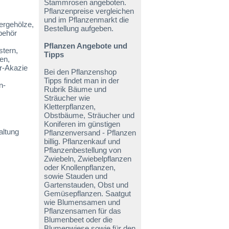
Stammrosen angeboten.
Pflanzenpreise vergleichen
und im Pflanzenmarkt die
ergehölze,
Bestellung aufgeben.
behör
Pflanzen Angebote und
stern,
Tipps
en,
er-Akazie
Bei den Pflanzenshop
Tipps findet man in der
n-
Rubrik Bäume und
Sträucher wie
Kletterpflanzen,
Obstbäume, Sträucher und
Koniferen im günstigen
Pflanzenversand - Pflanzen
billig. Pflanzenkauf und
Pflanzenbestellung von
Zwiebeln, Zwiebelpflanzen
oder Knollenpflanzen,
sowie Stauden und
Gartenstauden, Obst und
Gemüsepflanzen. Saatgut
wie Blumensamen und
Pflanzensamen für das
Blumenbeet oder die
Blumenwiese sowie für den