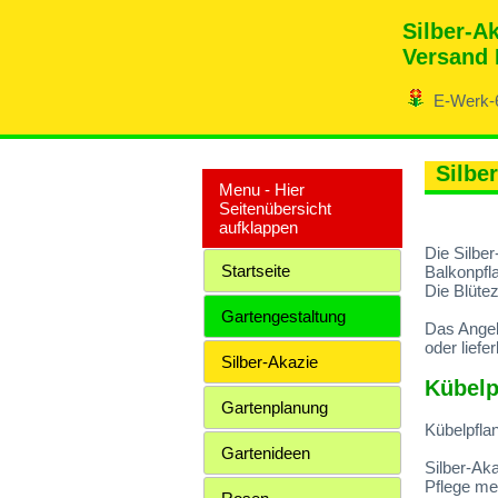
Silber-A
Versand 
E-Werk-
Silbe
Menu - Hier
Seitenübersicht
aufklappen
Die Silber
Startseite
Balkonpfla
Die Blütez
Gartengestaltung
Das Angeb
oder liefer
Silber-Akazie
Kübelp
Gartenplanung
Kübelpfla
Gartenideen
Silber-Aka
Pflege meh