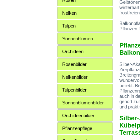
Rosen
Gelbtönen.
winterhar
frostfreie
Nelken
Balkonpfl
Tulpen
Pflanzen 
Sonnenblumen
Pflanz
Orchideen
Balkon
Rosenbilder
Silber-Ak
Zierpflanz
Breitengr
Nelkenbilder
wundervol
beliebt. 
Tulpenbilder
Pflanzenr
auch in d
gehört zu
Sonnenblumenbilder
und prakti
Orchideenbilder
Silber
Kübelp
Pflanzenpflege
Terras