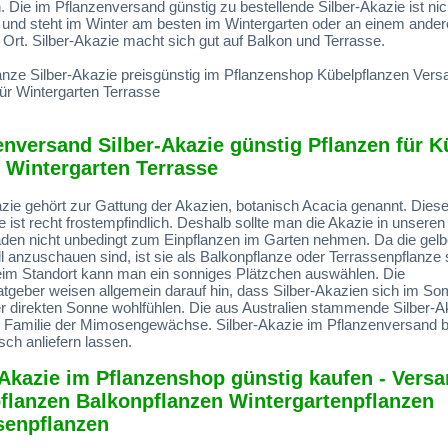
 Die im Pflanzenversand günstig zu bestellende Silber-Akazie ist nic
t und steht im Winter am besten im Wintergarten oder an einem ande
n Ort. Silber-Akazie macht sich gut auf Balkon und Terrasse.
anze Silber-Akazie preisgünstig im Pflanzenshop Kübelpflanzen Vers
für Wintergarten Terrasse
enversand Silber-Akazie günstig Pflanzen für K
 Wintergarten Terrasse
azie gehört zur Gattung der Akazien, botanisch Acacia genannt. Dies
e ist recht frostempfindlich. Deshalb sollte man die Akazie in unseren
aden nicht unbedingt zum Einpflanzen im Garten nehmen. Da die gelb
l anzuschauen sind, ist sie als Balkonpflanze oder Terrassenpflanze 
Beim Standort kann man ein sonniges Plätzchen auswählen. Die
atgeber weisen allgemein darauf hin, dass Silber-Akazien sich im S
er direkten Sonne wohlfühlen. Die aus Australien stammende Silber-A
r Familie der Mimosengewächse. Silber-Akazie im Pflanzenversand b
sch anliefern lassen.
-Akazie im Pflanzenshop günstig kaufen - Vers
flanzen Balkonpflanzen Wintergartenpflanzen
senpflanzen