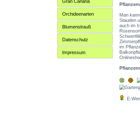
Gran Canaria
Pflanzen
Orchideenarten
Man kann 
Stauden u
auch im In
Blumenstrauß
Rosensort
Schwertli
Datenschutz
Zimmerpfl
im Pflanz
Balkonpfl
Impressum
Onlinesho
Pflanzen
E-Werk