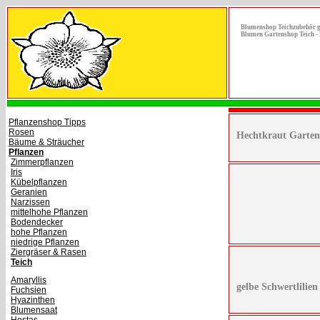
Blumenshop Teichzubehör gü
Blumen Gartenshop Teich -
Pflanzenshop Tipps
Rosen
Hechtkraut Garten
Bäume & Sträucher
Pflanzen
Zimmerpflanzen
Iris
Kübelpflanzen
Geranien
Narzissen
mittelhohe Pflanzen
Bodendecker
hohe Pflanzen
niedrige Pflanzen
Ziergräser & Rasen
Teich
Amaryllis
gelbe Schwertlilie
Fuchsien
Hyazinthen
Blumensaat