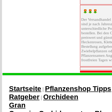
Der Versandhandel 
sind je nach Jahres
unterschiedliche Pr
bestellen. Bei den
preiswert und güns
Heckenrosen, Klett
Bestellung aufgeben
Zwiebelpflanzen od
Pflanzensamen Angeb
frostfreien Tagen w
Startseite
Pflanzenshop Tipps
|
Ratgeber
Orchideen
|
Gran