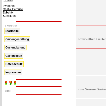
Hostas
Zwiebeln
Obst & Gemüse
Zubehör
Sonstiges
E-Werk-6.de
Startseite
Rohrkolben Garten
Gartengestaltung
Gartenplanung
Gartenideen
Datenschutz
Impressum
rosa Seerose Garte
Tipps: